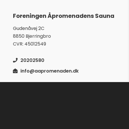
Foreningen Åpromenadens Sauna
Gudenåvej 2C
8850 Bjerringbro
CVR: 45012549
20202580
info@aapromenaden.dk
Betalingsmuligheder
Cookie & Privatlivspolitik
Du kan følge os her